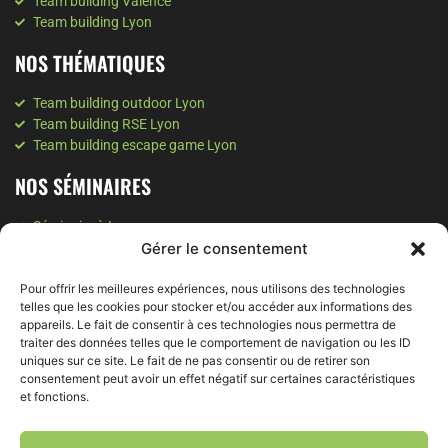
Team building Valence
Team building Lyon
NOS THÉMATIQUES
Team building outdoor Lyon
Team building RSE Lyon
Team building escape game Lyon
NOS SÉMINAIRES
Séminaire à Lyon
Séminaire à Valence
Gérer le consentement
Séminaire à Annecy
Séminaire Montagne
Pour offrir les meilleures expériences, nous utilisons des technologies
telles que les cookies pour stocker et/ou accéder aux informations des
NOS SOIRÉES
appareils. Le fait de consentir à ces technologies nous permettra de
traiter des données telles que le comportement de navigation ou les ID
uniques sur ce site. Le fait de ne pas consentir ou de retirer son
Soirée d'entreprise à Grenoble
consentement peut avoir un effet négatif sur certaines caractéristiques
Soirée d'entreprise à Lyon
et fonctions.
Soirée team building Lyon