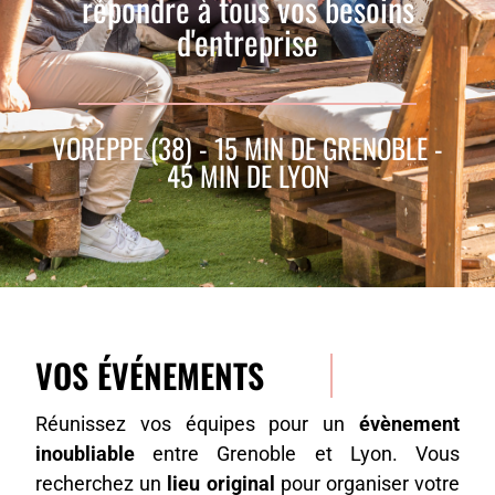
répondre à tous vos besoins
d'entreprise
VOREPPE (38) - 15 MIN DE GRENOBLE -
45 MIN DE LYON
VOS ÉVÉNEMENTS
Réunissez vos équipes pour un
évènement
inoubliable
entre Grenoble et Lyon. Vous
recherchez un
lieu original
pour organiser votre