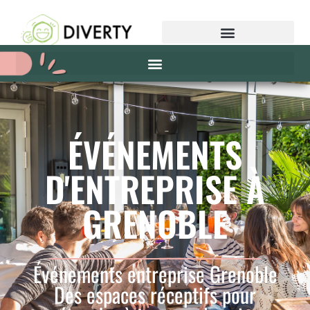
ÉVÉNEMENTS
D'ENTREPRISE À
GRENOBLE
Événements entreprise Grenoble
Des espaces réceptifs pour