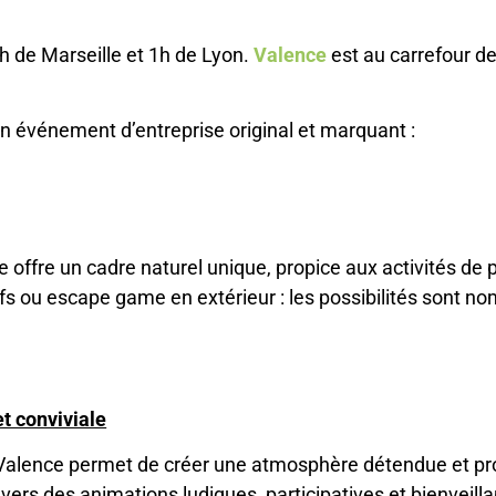
1h de Marseille et 1h de Lyon.
Valence
est au carrefour d
un événement d’entreprise original et marquant :
offre un cadre naturel unique, propice aux activités de pl
tifs ou escape game en extérieur : les possibilités sont
et conviviale
 Valence permet de créer une atmosphère détendue et prop
avers des animations ludiques, participatives et bienveilla