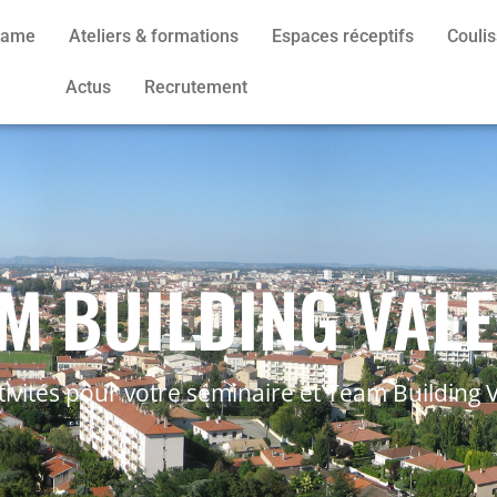
 Game
Ateliers & formations
Espaces réceptifs
Couli
Actus
Recrutement
M BUILDING VAL
tivités pour votre séminaire et Team Building 