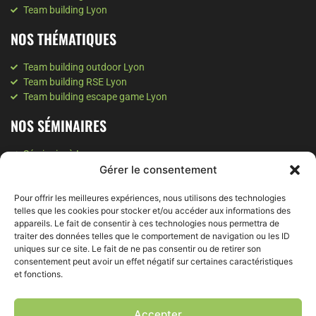
Team building Lyon
NOS THÉMATIQUES
Team building outdoor Lyon
Team building RSE Lyon
Team building escape game Lyon
NOS SÉMINAIRES
Séminaire à Lyon
Séminaire à Valence
Gérer le consentement
Séminaire à Annecy
Séminaire Montagne
Pour offrir les meilleures expériences, nous utilisons des technologies
telles que les cookies pour stocker et/ou accéder aux informations des
NOS SOIRÉES
appareils. Le fait de consentir à ces technologies nous permettra de
traiter des données telles que le comportement de navigation ou les ID
uniques sur ce site. Le fait de ne pas consentir ou de retirer son
Soirée d'entreprise à Grenoble
consentement peut avoir un effet négatif sur certaines caractéristiques
Soirée d'entreprise à Lyon
et fonctions.
Soirée team building Lyon
NOS ATELIERS
Accepter