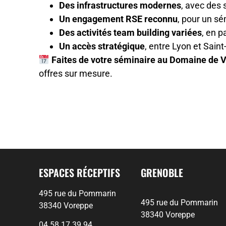
Des infrastructures modernes
, avec des
Un engagement RSE reconnu
, pour un sé
Des activités team building variées
, en p
Un accès stratégique
, entre Lyon et Sain
Faites de votre séminaire au Domaine de Va
offres sur mesure.
ESPACES RÉCEPTIFS
GRENOBLE
495 rue du Pommarin
495 rue du Pommarin
38340 Voreppe
38340 Voreppe
04 58 17 39 94