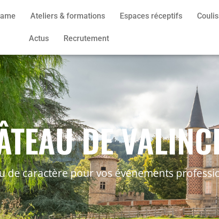
 Game
Ateliers & formations
Espaces réceptifs
Couli
Actus
Recrutement
ÂTEAU DE VALINC
eu de caractère pour vos événements professi