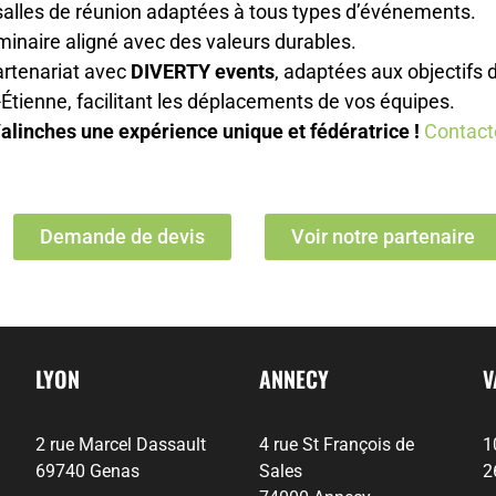
 salles de réunion adaptées à tous types d’événements.
minaire aligné avec des valeurs durables.
artenariat avec
DIVERTY events
, adaptées aux objectifs d
t-Étienne, facilitant les déplacements de vos équipes.
linches une expérience unique et fédératrice !
Contact
Demande de devis
Voir notre partenaire
LYON
ANNECY
V
2 rue Marcel Dassault
4 rue St François de
1
69740 Genas
Sales
2