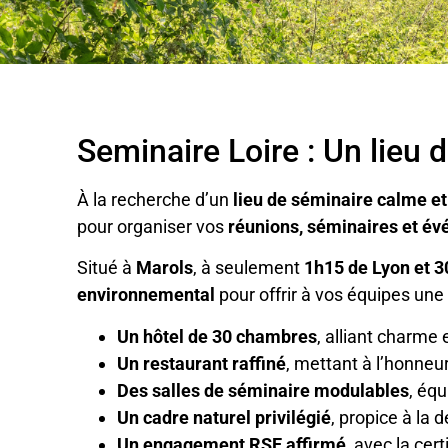
Seminaire Loire : Un lieu
À la recherche d’un
lieu de séminaire calme et
pour organiser vos
réunions, séminaires et é
Situé à
Marols
, à seulement
1h15 de Lyon et 3
environnemental
pour offrir à vos équipes un
Un hôtel de 30 chambres
, alliant charme 
Un restaurant raffiné
, mettant à l’honneur
Des salles de séminaire modulables
, éq
Un cadre naturel privilégié
, propice à la
Un engagement RSE affirmé
, avec la cert