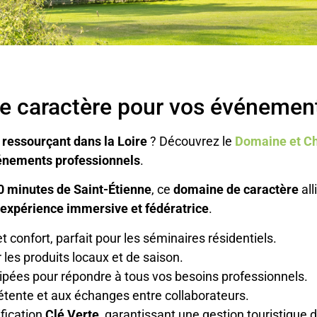
 de caractère pour vos événemen
 ressourçant dans la Loire
? Découvrez le
Domaine et Ch
vénements professionnels
.
0 minutes de Saint-Étienne
, ce
domaine de caractère
all
e
expérience immersive et fédératrice
.
et confort, parfait pour les séminaires résidentiels.
 les produits locaux et de saison.
uipées pour répondre à tous vos besoins professionnels.
 détente et aux échanges entre collaborateurs.
ification
Clé Verte
, garantissant une gestion touristique