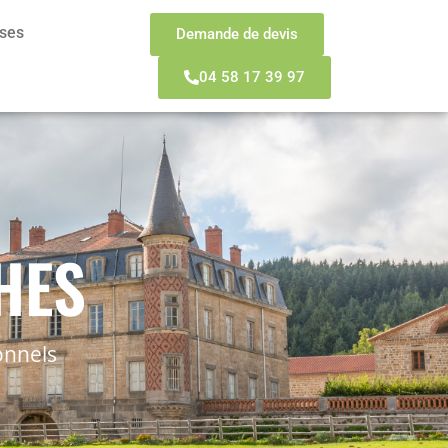
sses
Demande de devis
04 58 17 39 97
HES
onnels