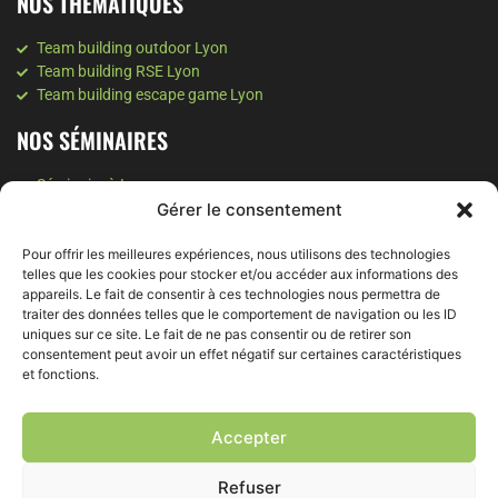
NOS THÉMATIQUES
Team building outdoor Lyon
Team building RSE Lyon
Team building escape game Lyon
NOS SÉMINAIRES
Séminaire à Lyon
Gérer le consentement
Séminaire à Valence
Séminaire à Annecy
Pour offrir les meilleures expériences, nous utilisons des technologies
Séminaire Montagne
telles que les cookies pour stocker et/ou accéder aux informations des
NOS SOIRÉES
appareils. Le fait de consentir à ces technologies nous permettra de
traiter des données telles que le comportement de navigation ou les ID
uniques sur ce site. Le fait de ne pas consentir ou de retirer son
Soirée d'entreprise à Grenoble
consentement peut avoir un effet négatif sur certaines caractéristiques
Soirée d'entreprise à Lyon
et fonctions.
Soirée team building Lyon
NOS ATELIERS
Accepter
Intelligence collective à Lyon
Refuser