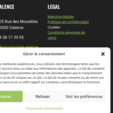
ALENCE
LEGAL
Mentions légales
05 Rue des Mourettes
Politique de confidentialité
6000 Valence
Cookies
Conditions générales de
4 58 17 39 95
vente
écouvrir notre agence
vènementielle à Valence
Gérer le consentement
les meilleures expériences, nous utilisons des technologies telles que les
 stocker et/ou accéder aux informations des appareils. Le fait de consentir
ologies nous permettra de traiter des données telles que le comportement
n ou les ID uniques sur ce site. Le fait de ne pas consentir ou de retirer son
OS SOIRÉES
NOS ATELIERS
 peut avoir un effet négatif sur certaines caractéristiques et fonctions.
Soirée d'entreprise à
Intelligence collective à Lyon
cepter
Refuser
Voir les préférences
Grenoble
Coaching d'équipe à Lyon
Soirée d'entreprise à Lyon
Coaching d'entreprise à Lyon
Soirée team building Lyon
Politique de confidentialité