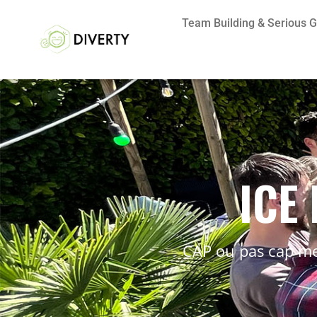
Team Building & Serious
ICE
CAP ou pas cap met