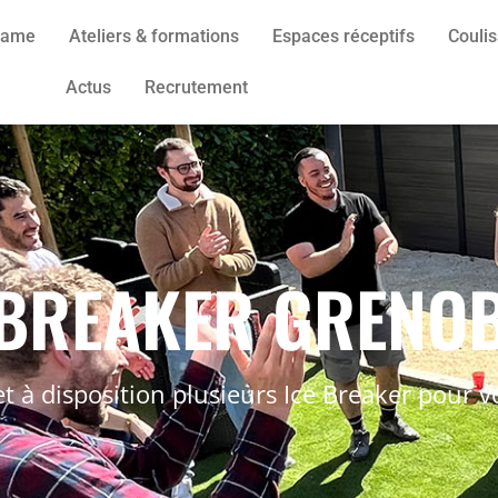
 Game
Ateliers & formations
Espaces réceptifs
Couli
Actus
Recrutement
 BREAKER GRENO
 à disposition plusieurs Ice Breaker pour v