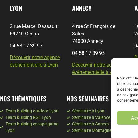
LYON
ANNECY
V
2 rue Marcel Dassault
4 rue St François de
1
69740 Genas
Sales
2
74000 Annecy
04 58 17 39 97
0
04 58 17 39 95
Découvrir notre agence
D
évènementielle à Lyon
Découvrir notre agence
é
évènementielle à Annecy
Pour offrir 
cookies pour
à ces techn
de navigatio
NOS THÉMATIQUES
NOS SÉMINAIRES
N
consentement
Team building outdoor Lyon
Séminaire à Lyon
Ac
Team building RSE Lyon
Séminaire à Valence
Team building escape game
Séminaire à Annecy
Lyon
Séminaire Montagne