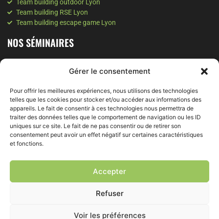
Team building outdoor Lyon
Team building RSE Lyon
Team building escape game Lyon
NOS SÉMINAIRES
Séminaire à Lyon
Gérer le consentement
Séminaire à Valence
Séminaire à Annecy
Pour offrir les meilleures expériences, nous utilisons des technologies
Séminaire Montagne
telles que les cookies pour stocker et/ou accéder aux informations des
appareils. Le fait de consentir à ces technologies nous permettra de
NOS SOIRÉES
traiter des données telles que le comportement de navigation ou les ID
uniques sur ce site. Le fait de ne pas consentir ou de retirer son
Soirée d'entreprise à Grenoble
consentement peut avoir un effet négatif sur certaines caractéristiques
Soirée d'entreprise à Lyon
et fonctions.
Soirée team building Lyon
NOS ATELIERS
Accepter
Refuser
Intelligence collective à Lyon
Coaching d'équipe à Lyon
Coaching d'entreprise à Lyon
Voir les préférences