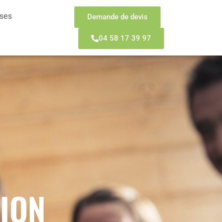
sses
Demande de devis
04 58 17 39 97
ION