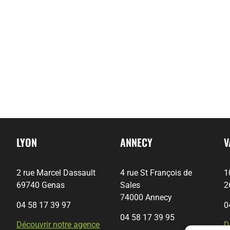
LYON
ANNECY
V
2 rue Marcel Dassault
4 rue St François de
1
69740 Genas
Sales
2
74000 Annecy
04 58 17 39 97
0
04 58 17 39 95
Découvrir notre agence
D