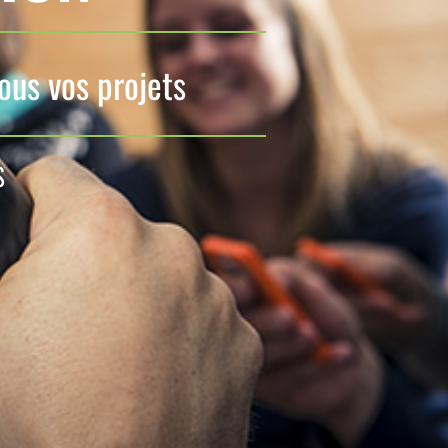
us vos projets
S