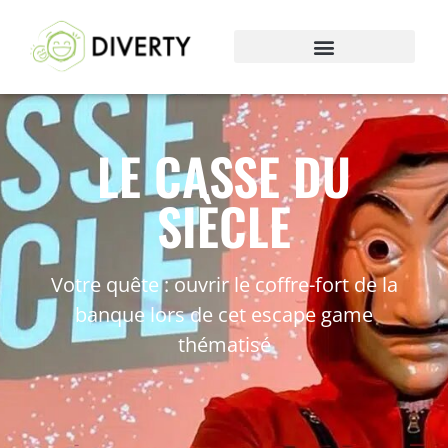
LE CASSE DU
SIÈCLE
Votre quête : ouvrir le coffre-fort de la
banque lors de cet escape game
thématisé