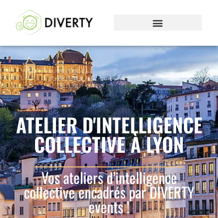
ATELIER D'INTELLIGENCE
COLLECTIVE À LYON
Vos ateliers d’intelligence
collective encadrés par DIVERTY
events !