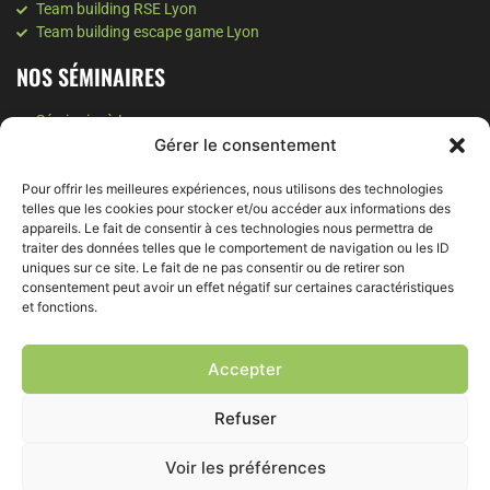
Team building RSE Lyon
Team building escape game Lyon
NOS SÉMINAIRES
Séminaire à Lyon
Gérer le consentement
Séminaire à Valence
Séminaire à Annecy
Pour offrir les meilleures expériences, nous utilisons des technologies
Séminaire Montagne
telles que les cookies pour stocker et/ou accéder aux informations des
NOS SOIRÉES
appareils. Le fait de consentir à ces technologies nous permettra de
traiter des données telles que le comportement de navigation ou les ID
uniques sur ce site. Le fait de ne pas consentir ou de retirer son
Soirée d'entreprise à Grenoble
consentement peut avoir un effet négatif sur certaines caractéristiques
Soirée d'entreprise à Lyon
et fonctions.
Soirée team building Lyon
NOS ATELIERS
Accepter
Intelligence collective à Lyon
Refuser
Coaching d'équipe à Lyon
Coaching d'entreprise à Lyon
Voir les préférences